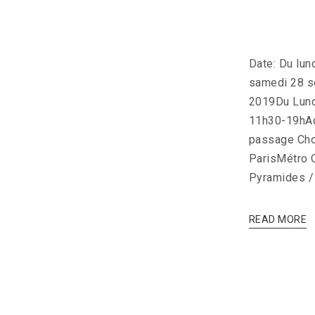
Date: Du lun
samedi 28 
2019Du Lund
11h30-19hAd
passage Cho
ParisMétro 
Pyramides /
READ MORE