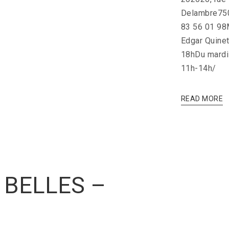
Delambre750
83 56 01 98
Edgar Quine
18hDu mardi
11h-14h/
READ MORE
 BELLES –