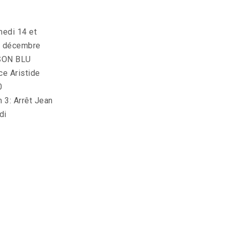
medi 14 et
5 décembre
SON BLU
ce Aristide
0
3: Arrêt Jean
di