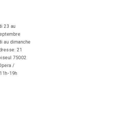
di 23 au
septembre
i au dimanche
resse: 21
iseul 75002
Opera /
11h-19h