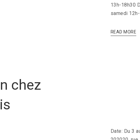
13h-18h30 D
samedi 12h
READ MORE
in chez
is
Date: Du 3 a
202020, rue