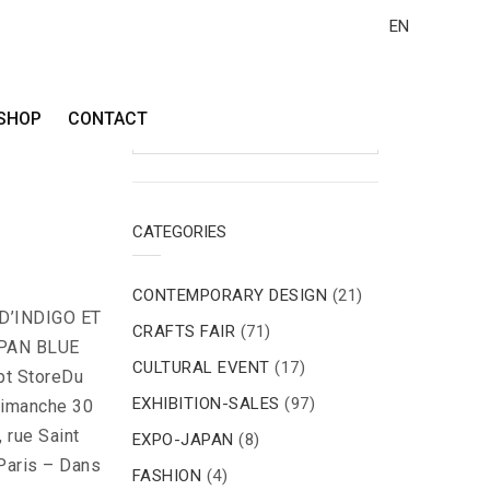
EN
Search
SHOP
CONTACT
for:
CATEGORIES
CONTEMPORARY DESIGN
(21)
’INDIGO ET
CRAFTS FAIR
(71)
PAN BLUE
CULTURAL EVENT
(17)
pt StoreDu
EXHIBITION-SALES
(97)
dimanche 30
 rue Saint
EXPO-JAPAN
(8)
Paris – Dans
FASHION
(4)