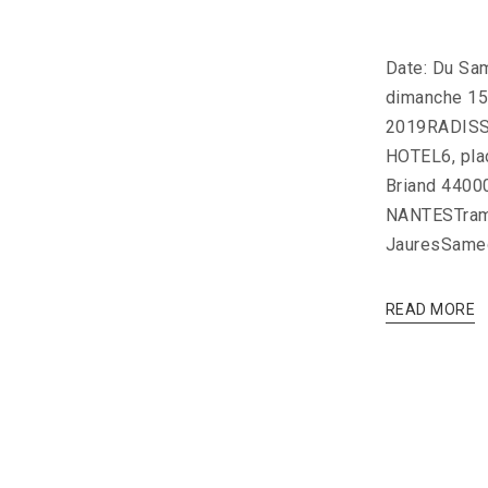
Date: Du Sa
dimanche 1
2019RADIS
HOTEL6, pla
Briand 4400
NANTESTram 
JauresSame
READ MORE