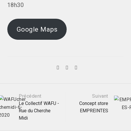
18h30
Google Maps
Post
Précédent
Suivant
Le Collectif WAFU -
Concept store
Rue du Cherche
EMPREINTES
navigation
Midi