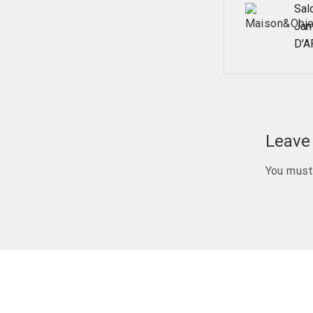
Post
Sal
Jan
navig
D'A
Leave 
You mus