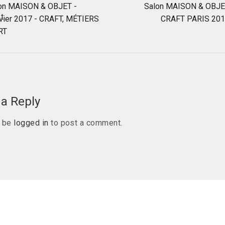
on MAISON & OBJET -
Salon MAISON & OBJ
vier 2017 - CRAFT, MÉTIERS
CRAFT PARIS 20
ation
RT
a Reply
t be
logged in
to post a comment.