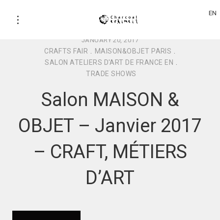
EN
JANUARY 20, 2017
CRAFTS FAIR
.
MAISON&OBJET PARIS
.
SALON ATELIERS D'ART DE FRANCE EN
.
TRADE SHOWS
Salon MAISON &
OBJET – Janvier 2017
– CRAFT, MÉTIERS
D’ART