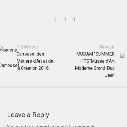
Post
Précédent
Suivant
Carrousel des
MUDAM "SUMMER
Métiers d'Art et de
HITS"Musée d’Art
navigation
la Création 2016
Moderne Grand-Duc
Jean
Leave a Reply
You must be
logged in
to post a comment.