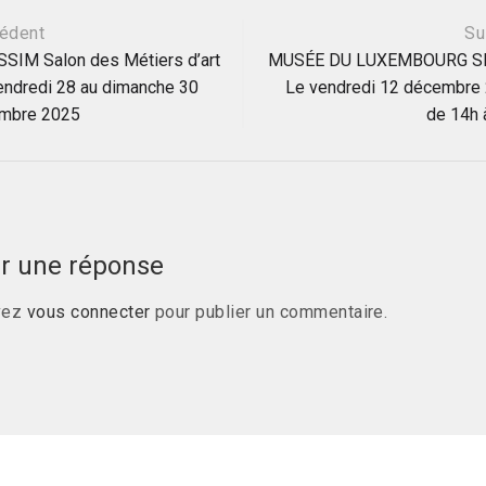
ation
édent
Su
SSIM Salon des Métiers d’art
MUSÉE DU LUXEMBOURG S
endredi 28 au dimanche 30
Le vendredi 12 décembre
le
mbre 2025
de 14h 
er une réponse
vez
vous connecter
pour publier un commentaire.