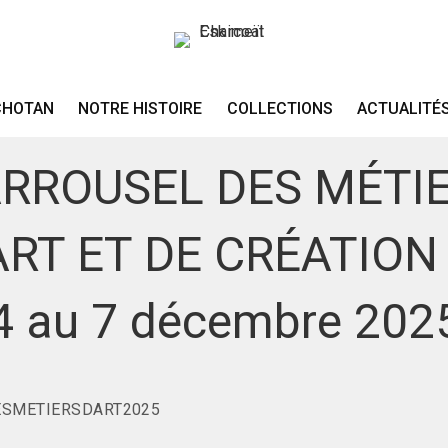
OCTOBRE 30, 2025
IGN CONTEMPORAIN
.
EVENEMENT CULTUREL
.
EXPOSITION-VEN
CHOTAN
NOTRE HISTOIRE
COLLECTIONS
ACTUALITÉ
SALON METIERS D'ART
RROUSEL DES MÉTI
ART ET DE CRÉATION
4 au 7 décembre 202