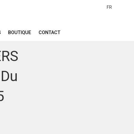
FR
TES
.
S
BOUTIQUE
CONTACT
ERS
 Du
5