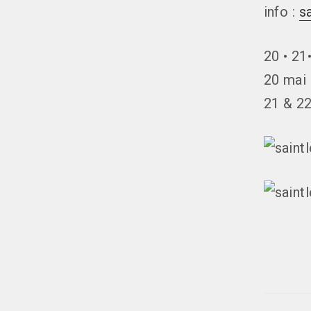
info :
s
20 • 21
20 mai 
21 & 22