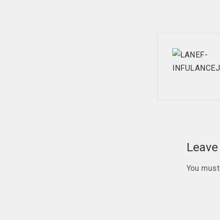
Post
navig
Leave 
You mus