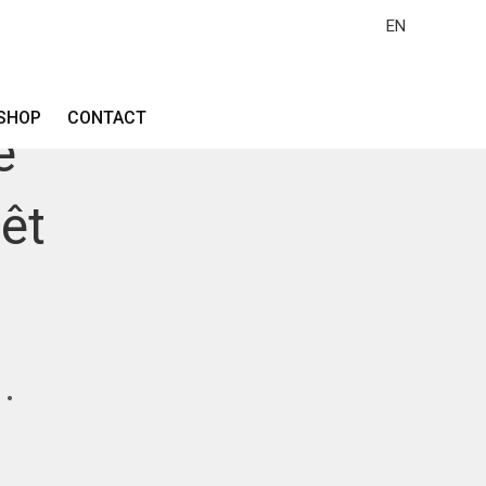
EN
SHOP
CONTACT
e
êt
 •