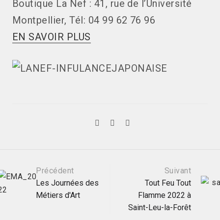
B
outique La Nef
:
41, rue de l’Université
Montpellier, Tél
:
04 99 62 76 96
EN SAVOIR PLUS
Post
Précédent
Suivant
Les Journées des
Tout Feu Tout
Métiers d'Art
Flamme 2022 à
navigation
Saint-Leu-la-Forêt