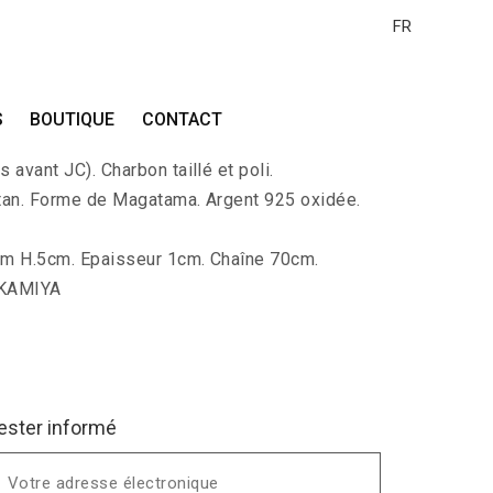
FR
A-EDA
S
BOUTIQUE
CONTACT
ec 4 formes d’amulette Magatama (antiquité
 avant JC). Charbon taillé et poli.
tan. Forme de Magatama. Argent 925 oxidée.
cm H.5cm. Epaisseur 1cm. Chaîne 70cm.
 KAMIYA
ester informé