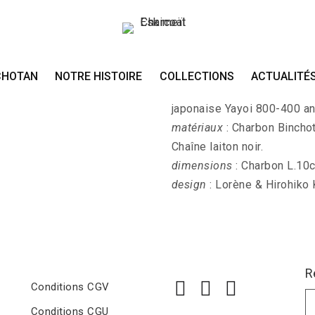
Sautoir MAGATAM
CHOTAN
NOTRE HISTOIRE
COLLECTIONS
ACTUALITÉ
MAGATAMA-EDA - Sautoir av
japonaise Yayoi 800-400 ans
matériaux
: Charbon Bincho
Chaîne laiton noir.
dimensions
: Charbon L.10
design
: Lorène & Hirohiko
R
Conditions CGV
Conditions CGU