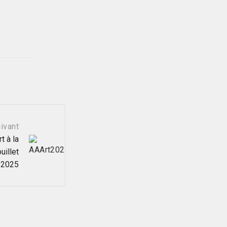
ivant
t à la
uillet
 2025