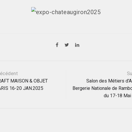
ation
écédent
Su
RAFT MAISON & OBJET
Salon des Métiers d’Ar
RIS 16-20 JAN.2025
Bergerie Nationale de Rambo
le
du 17-18 Mai