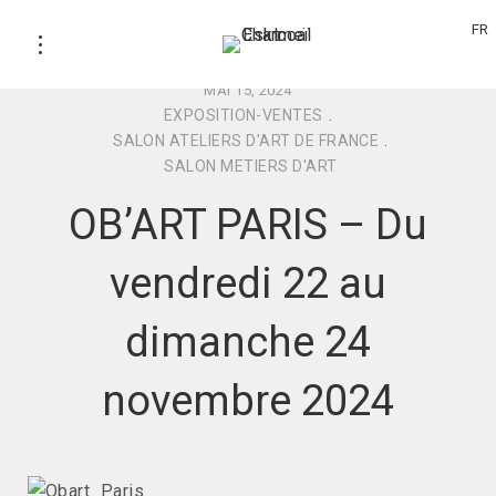
FR
MAI 15, 2024
EXPOSITION-VENTES
.
SALON ATELIERS D'ART DE FRANCE
.
SALON METIERS D'ART
OB’ART PARIS – Du
vendredi 22 au
dimanche 24
novembre 2024