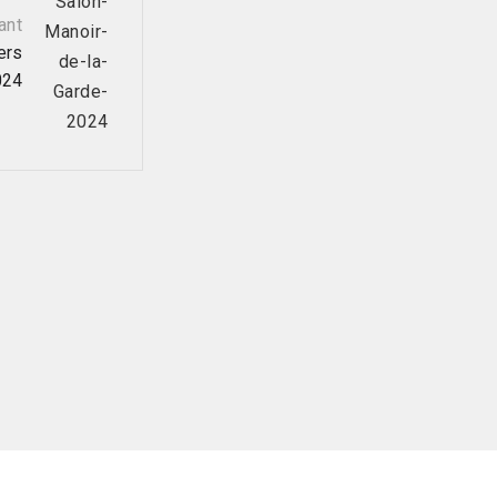
ant
ers
024