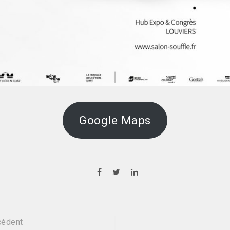
Google Maps
ation
cédent