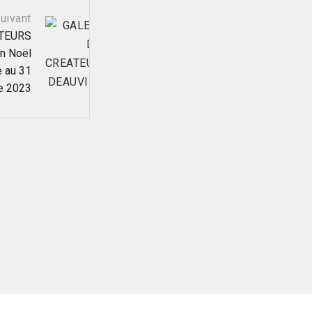
uivant
ATEURS
n Noël
e au 31
e 2023