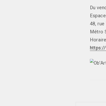
Du ven
Espace
48, rue
Métro S
Horaire
https:/