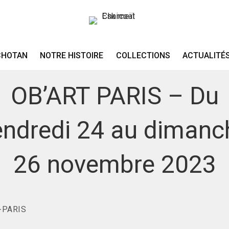
OCTOBRE 5, 2023
EXPOSITION-VENTES
.
SALON ATELIERS D'ART DE FRANCE
.
CHOTAN
NOTRE HISTOIRE
COLLECTIONS
ACTUALITÉ
SALON METIERS D'ART
OB’ART PARIS – Du
endredi 24 au dimanc
26 novembre 2023