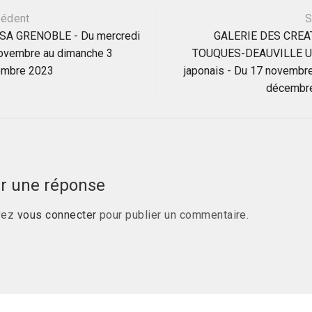
ation
cédent
S
SA GRENOBLE - Du mercredi
GALERIE DES CRE
ovembre au dimanche 3
TOUQUES-DEAUVILLE U
le
mbre 2023
japonais - Du 17 novembr
décembr
er une réponse
vez
vous connecter
pour publier un commentaire.