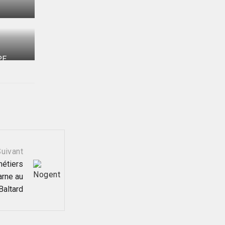
PE
uivant
métiers
arne au
Baltard