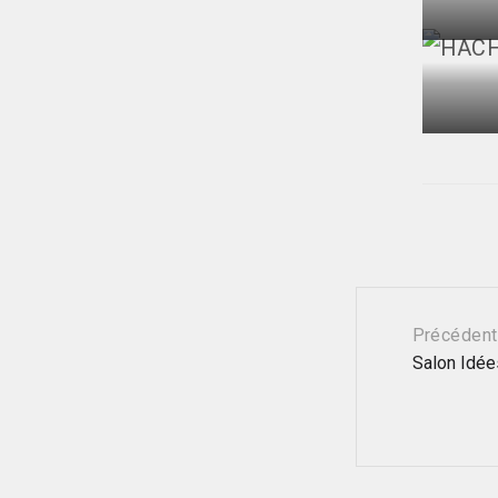
Navig
Précédent
Salon Idée
posta