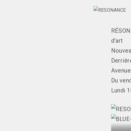
RÉSONA
d’art
Nouvea
Derrièr
Avenue
Du ven
Lundi 