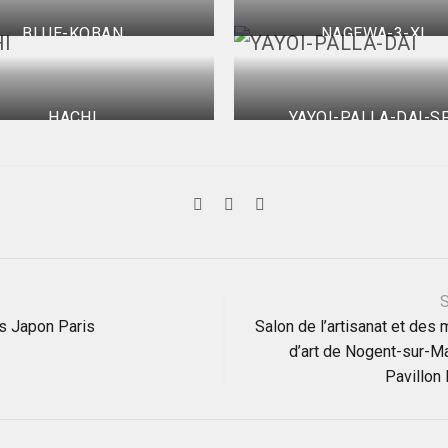
BLUE-KOBAN
NAGEWA-3-XL
HACHI
YAYOI-PALLA-DAI-S
ation
S
s Japon Paris
Salon de l’artisanat et des 
d’art de Nogent-sur-M
le
Pavillon 