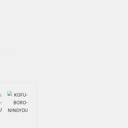
t
-
U