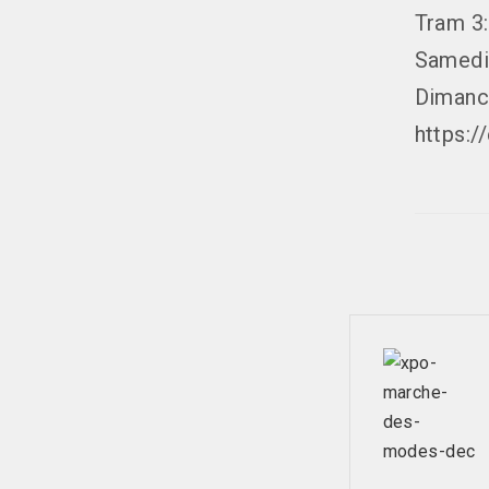
Tram 3:
Samedi
Dimanc
https:/
Navig
posta