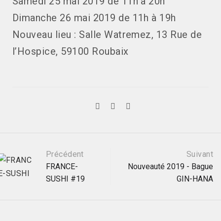
Samedi 25 mai 2019 de 11h à 20h
Dimanche 26 mai 2019 de 11h à 19h
Nouveau lieu : Salle Watremez, 13 Rue de
l’Hospice, 59100 Roubaix
Navigation
Précédent
Suivant
FRANCE-
Nouveauté 2019 - Bague
SUSHI #19
GIN-HANA
postale