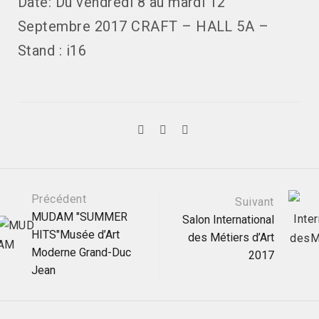
Date: Du vendredi 8 au mardi 12
Septembre 2017 CRAFT – HALL 5A –
Stand : i16
Navigation
Précédent
Suivant
MUDAM "SUMMER
Salon International
HITS"Musée d’Art
des Métiers d’Art
postale
Moderne Grand-Duc
2017
Jean