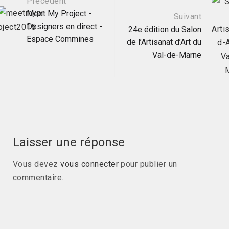
Navigation
Précédent
Meet My Project -
Suivant
Designers en direct -
postale
24e édition du Salon
Espace Commines
de l’Artisanat d’Art du
Val-de-Marne
Laisser une réponse
Vous devez
vous connecter
pour publier un
commentaire.