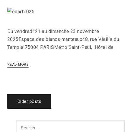
Du vendredi 21 au dimanche 23 novembre
2025Espace des blancs manteaux48, rue Vieille du
Temple 75004 PARISMétro Saint-Paul, Hôtel de
READ MORE
Posts
Older posts
navigation
Search
for: