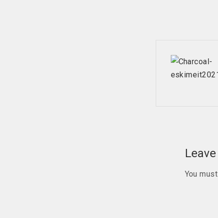
Post
navig
Leave 
You mus