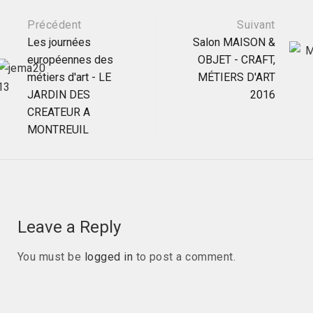
Post
Précédent
Suivant
Les journées
Salon MAISON &
européennes des
OBJET - CRAFT,
navigation
métiers d'art - LE
MÉTIERS D'ART
JARDIN DES
2016
CREATEUR A
MONTREUIL
Leave a Reply
You must be
logged in
to post a comment.