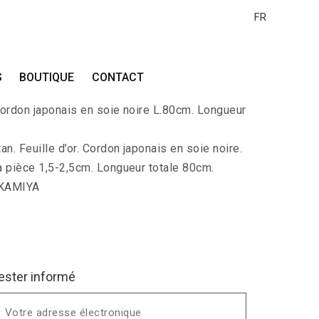
FR
DAI-KIN
S
BOUTIQUE
CONTACT
r avec 5 Branches de charbon perçées dont 1
 Cordon japonais en soie noire L.80cm. Longueur
n. Feuille d’or. Cordon japonais en soie noire.
a pièce 1,5-2,5cm. Longueur totale 80cm.
 KAMIYA
ester informé