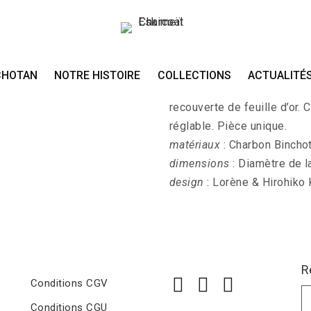
Sautoir YAYOI-GO-
CHOTAN
NOTRE HISTOIRE
COLLECTIONS
ACTUALITÉ
YAYOI-GO-DAI-KIN - Sautoi
recouverte de feuille d’or.
réglable. Pièce unique.
matériaux
: Charbon Binchota
dimensions
: Diamètre de l
design
: Lorène & Hirohiko
R
Conditions CGV
Conditions CGU