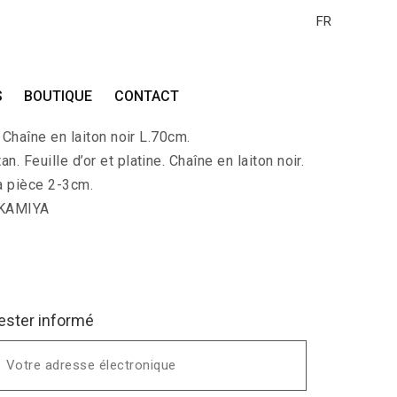
FR
A-KURO-DAI-FUJI
S
BOUTIQUE
CONTACT
 Charbon en forme de Mont Fuji recouvert
. Chaîne en laiton noir L.70cm.
n. Feuille d’or et platine. Chaîne en laiton noir.
a pièce 2-3cm.
 KAMIYA
ester informé