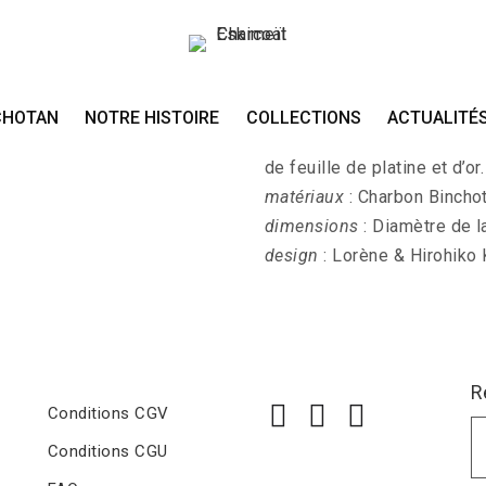
Sautoir KIN-PALL
CHOTAN
NOTRE HISTOIRE
COLLECTIONS
ACTUALITÉ
KIN-PALLA-KURO-DAI-FUJI -
de feuille de platine et d’or
matériaux
: Charbon Binchota
dimensions
: Diamètre de l
design
: Lorène & Hirohiko
R
Conditions CGV
Conditions CGU