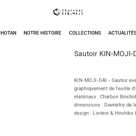
CHOTAN
NOTRE HISTOIRE
COLLECTIONS
ACTUALITÉ
Sautoir KIN-MOJI-
KIN-MOJI-DAI - Sautoir ave
graphiquement de feuille d’o
matériaux
: Charbon Binchota
dimensions
: Diamètre de l
design
: Lorène & Hirohiko