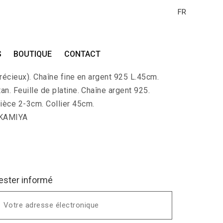
FR
S
BOUTIQUE
CONTACT
charbon recouverte avec de la véritable
précieux). Chaîne fine en argent 925 L.45cm.
an. Feuille de platine. Chaîne argent 925.
ièce 2-3cm. Collier 45cm.
 KAMIYA
ester informé