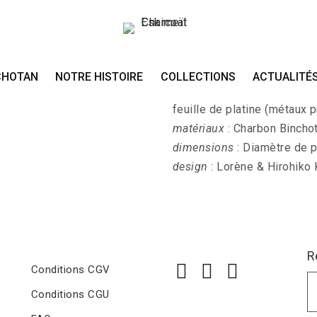
Collier PALLA-ICHI
CHOTAN
NOTRE HISTOIRE
COLLECTIONS
ACTUALITÉ
PALLA-ICHI - Une pièce de 
feuille de platine (métaux 
matériaux
: Charbon Binchot
dimensions
: Diamètre de p
design
: Lorène & Hirohiko
R
Conditions CGV
Conditions CGU