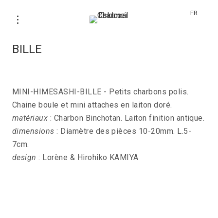
FR
Boucles d’oreilles MINI-HIMESASHI-
BILLE
MINI-HIMESASHI-BILLE - Petits charbons polis.
Chaine boule et mini attaches en laiton doré.
matériaux
: Charbon Binchotan. Laiton finition antique.
dimensions
: Diamètre des pièces 10-20mm. L.5-
7cm.
design
: Lorène & Hirohiko KAMIYA