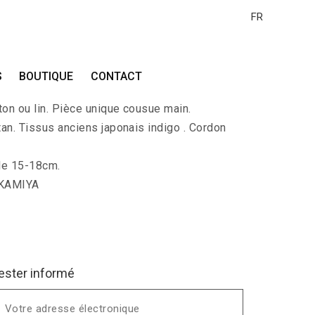
FR
DIGO-4
S
BOUTIQUE
CONTACT
Branche de charbon enveloppée de tissus
ton ou lin. Pièce unique cousue main.
an. Tissus anciens japonais indigo . Cordon
le 15-18cm.
 KAMIYA
ester informé