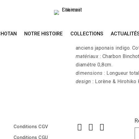
BORO-NINGYOU IN
CHOTAN
NOTRE HISTOIRE
COLLECTIONS
ACTUALITÉ
BORO-NINGYOU INDIGO-4 - 
anciens japonais indigo. Co
matériaux
: Charbon Binchot
diamétre 0,8cm.
dimensions
: Longueur tota
design
: Lorène & Hirohiko
R
Conditions CGV
Conditions CGU