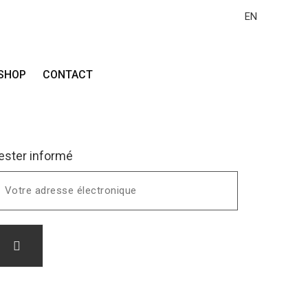
EN
 - 35100 San Bartolomé de Tirajana - Espagne
SHOP
CONTACT
ester informé