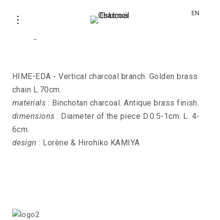
EN
Long necklace HIME-EDA
HIME-EDA - Vertical charcoal branch. Golden brass
chain L.70cm.
materials
: Binchotan charcoal. Antique brass finish.
dimensions
: Diameter of the piece D.0.5-1cm. L. 4-
6cm.
design
: Lorène & Hirohiko KAMIYA