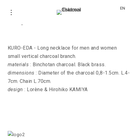
EN
Long necklace KURO-EDA
KURO-EDA - Long necklace for men and women
small vertical charcoal branch.
materials
: Binchotan charcoal. Black brass.
dimensions
: Diameter of the charcoal 0,8-1.5cm. L.4-
7cm. Chain L.70cm.
design
: Lorène & Hirohiko KAMIYA