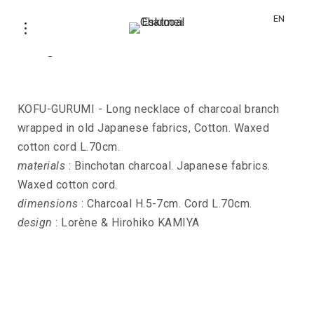
EN
Long necklace KOFU-GURUMI
KOFU-GURUMI - Long necklace of charcoal branch
wrapped in old Japanese fabrics, Cotton. Waxed
cotton cord L.70cm.
materials
: Binchotan charcoal. Japanese fabrics.
Waxed cotton cord.
dimensions
: Charcoal H.5-7cm. Cord L.70cm.
design
: Lorène & Hirohiko KAMIYA