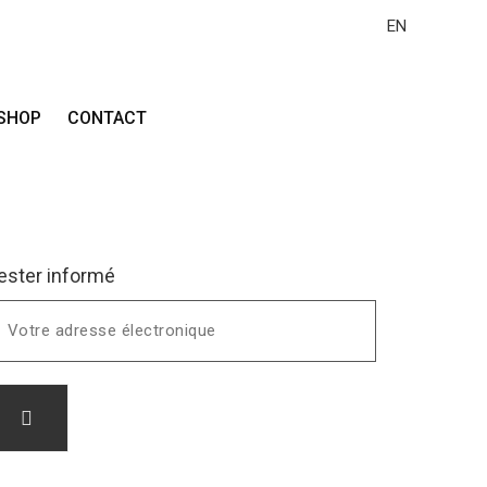
EN
NSIDE
223 RUE DE LA POSTE - 73320 TIGNES -
SHOP
CONTACT
ester informé