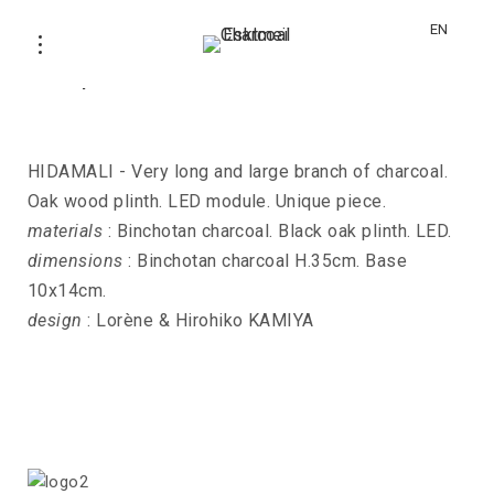
EN
Lamp HIDAMALI-2
HIDAMALI - Very long and large branch of charcoal.
Oak wood plinth. LED module. Unique piece.
materials
: Binchotan charcoal. Black oak plinth. LED.
dimensions
: Binchotan charcoal H.35cm. Base
10x14cm.
design
: Lorène & Hirohiko KAMIYA